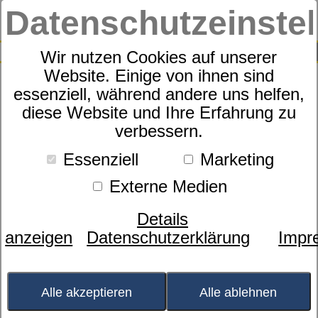
Datenschutzeinste
0
SUCHE
Wir nutzen Cookies auf unserer
Website. Einige von ihnen sind
Produkte
Schlafraummöbel
6
Produkte
essenziell, während andere uns helfen,
Schlafraummöbel
diese Website und Ihre Erfahrung zu
verbessern.
Gönnen Sie sich eine schöne
Schlafumgebung, denn immerhin
Essenziell
Marketing
verbringen Sie hier ein Drittel Ihres
Externe Medien
Lebens. Abends gemütlich, nachts
erholsam und morgens
Details
ermunternd! Erfüllen Sie sich den Traum
anzeigen
Datenschutzerklärung
Impr
von einem neuen Schlafzimmer. Die
dormabell Spezialisten haben viele
attraktive Bett-Ideen.
Alle akzeptieren
Alle ablehnen