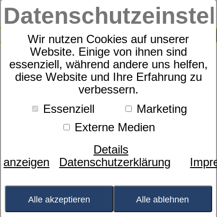
Datenschutzeinste
0
SUCHE
Wir nutzen Cookies auf unserer
Website. Einige von ihnen sind
Produkte
Zudecken
Bettdecken
16
Produkte
essenziell, während andere uns helfen,
Bettdecken
diese Website und Ihre Erfahrung zu
verbessern.
Essenziell
Marketing
Füllung
Externe Medien
- bitte wählen -
Größe
Details
- bitte wählen -
anzeigen
Datenschutzerklärung
Impr
Zudeckenart
- bitte wählen -
Sortierung nach
Alle akzeptieren
Alle ablehnen
Beliebtheit