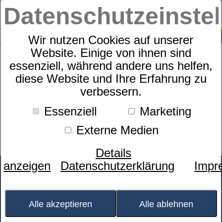
Datenschutzeinste
0
SUCHE
Wir nutzen Cookies auf unserer
Website. Einige von ihnen sind
essenziell, während andere uns helfen,
Hier finden Sie Filme mit
diese Website und Ihre Erfahrung zu
Informationen, die dafür sorgen
verbessern.
sollen, dass Sie einen erholsamen
Schlaf finden.
Essenziell
Marketing
Um einen Film zu starten, klicken
Externe Medien
Sie einfach auf Play.
Details
anzeigen
Datenschutzerklärung
Impr
Alle akzeptieren
Alle ablehnen