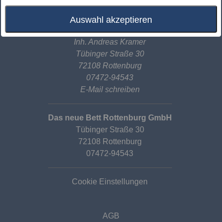
Auswahl akzeptieren
Das neue Bett Rottenburg GmbH
Inh. Andreas Kramer
Tübinger Straße 30
72108 Rottenburg
07472-94543
E-Mail schreiben
Das neue Bett Rottenburg GmbH
Tübinger Straße 30
72108 Rottenburg
07472-94543
Cookie Einstellungen
AGB