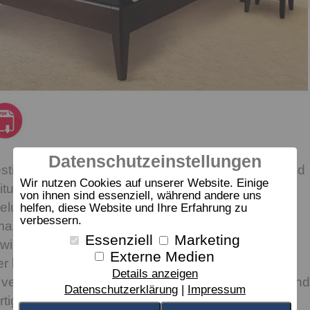
Datenschutzeinstellungen
sticht durch die meisterhafte Schreiner-Qualität und
Wir nutzen Cookies auf unserer Website. Einige
eitung. Verschiedene Holzarten und
von ihnen sind essenziell, während andere uns
elungen stehen je nach Geschmack zur Auswahl.
helfen, diese Website und Ihre Erfahrung zu
verbessern.
 massives Buchenholz aus
Essenziell
Marketing
wirtschaft - wird mit dem edlen Kopfteil aus
Externe Medien
r kombiniert. Naturbedingte markante
Details anzeigen
 verleihen dem Möbel einen lebhaften Charakter und
Datenschutzerklärung
Impressum
rtig. Jedes Bett wird so zu einem individuellen