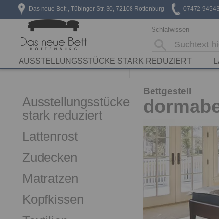
Das neue Bett , Tübinger Str. 30, 72108 Rottenburg
07472-9454
Schlafwissen
AUSSTELLUNGSSTÜCKE STARK REDUZIERT
L
Bettgestell
Ausstellungsstücke
dormabe
stark reduziert
Lattenrost
Zudecken
Matratzen
Kopfkissen