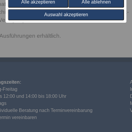
Alle akzeptieren
Alle ablehnen
nativ zur geölten oder lackierten Naturoberfläche
hiedene Beiztöne in Verbindung mit einer Klarlack-
Auswahl akzeptieren
Verfügung.
Ausführungen erhältlich.
gszeiten:
-Freitag
is 12:00 und 14:00 bis 18:00 Uhr
ags
dividuelle Beratung nach Terminvereinbarung
Termin vereinbaren