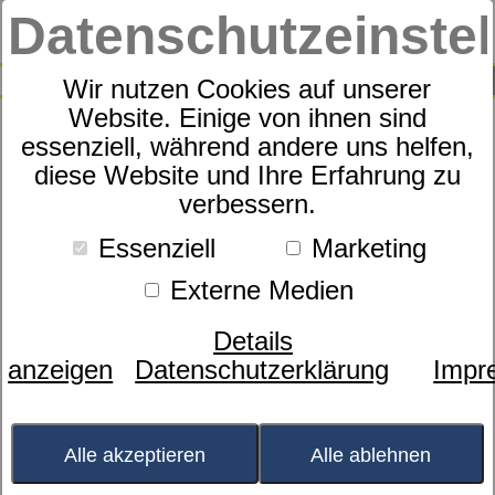
Datenschutzeinste
0
SUCHE
Wir nutzen Cookies auf unserer
Website. Einige von ihnen sind
essenziell, während andere uns helfen,
Das Kuschelbett für
diese Website und Ihre Erfahrung zu
verbessern.
Menschen, denen es leicht
zu warm wird
Essenziell
Marketing
Externe Medien
Bild wird
geladen...
Details
anzeigen
Datenschutzerklärung
Impr
Preis:
auf Anfrage
inkl. MwSt., zzgl.
Versand
Alle akzeptieren
Alle ablehnen
Online derzeit leider nicht verfügbar, Lieferzeit und
Lieferkosten jetzt unverbindlich anfragen.