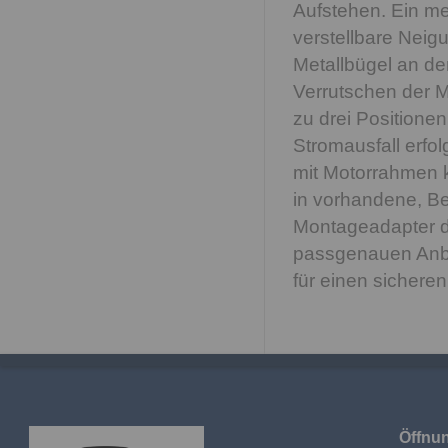
Aufstehen. Ein me
verstellbare Neig
Metallbügel an d
Verrutschen der M
zu drei Positione
Stromausfall erfol
mit Motorrahmen ka
in vorhandene, Be
Montageadapter di
passgenauen Anbr
für einen sichere
Öffnun