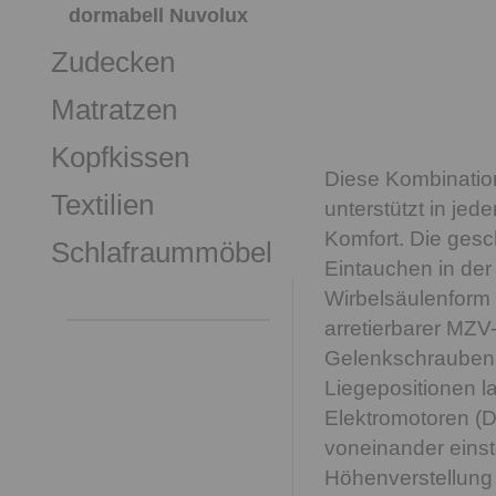
dormabell Nuvolux
Zudecken
Matratzen
Kopfkissen
Diese Kombination 
Textilien
unterstützt in jed
Komfort. Die gesc
Schlafraummöbel
Eintauchen in der 
Wirbelsäulenform u
arretierbarer MZV
Gelenkschrauben 
Liegepositionen la
Elektromotoren (
voneinander einst
Höhenverstellung