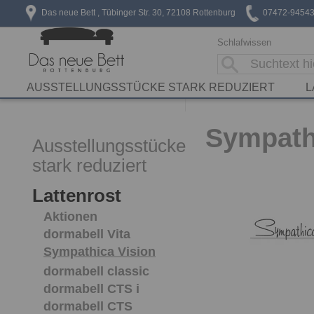
Das neue Bett , Tübinger Str. 30, 72108 Rottenburg
07472-9454
Schlafwissen
AUSSTELLUNGSSTÜCKE STARK REDUZIERT
L
Sympathi
Ausstellungsstücke
stark reduziert
Lattenrost
Aktionen
dormabell Vita
Sympathica Vision
dormabell classic
dormabell CTS i
dormabell CTS