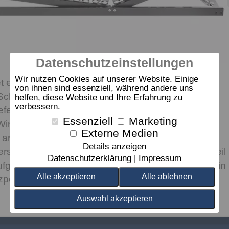
Datenschutzeinstellungen
Wir nutzen Cookies auf unserer Website. Einige
 ein sehr gutes Preis-Leistungs-Verhältnis. Die
von ihnen sind essenziell, während andere uns
hulterleisten
helfen, diese Website und Ihre Erfahrung zu
verbessern.
efes Eintauchen in der Seitenlage. Die Mittelzone
Essenziell
Marketing
 Wirbelsäulenform und Wunschfestigkeit einstellen,
Externe Medien
ls arretierbarer MZV-Schieber. Der Rahmen verfügt
Details anzeigen
rs komfortable Schulterzone. Das lange Rückenteil
Datenschutzerklärung
Impressum
ufgestellt werden, von einer leichten Erhöhung bis in
Alle akzeptieren
Alle ablehnen
osition. Das Fußteil ist ebenfalls verstellbar.
Auswahl akzeptieren