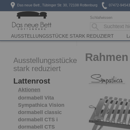
Das neue Bett , Tübinger Str. 30, 72108 Rottenburg
07472-9454
Schlafwissen
AUSSTELLUNGSSTÜCKE STARK REDUZIERT
L
Rahmen 
Ausstellungsstücke
stark reduziert
Lattenrost
Aktionen
dormabell Vita
Sympathica Vision
dormabell classic
dormabell CTS i
dormabell CTS