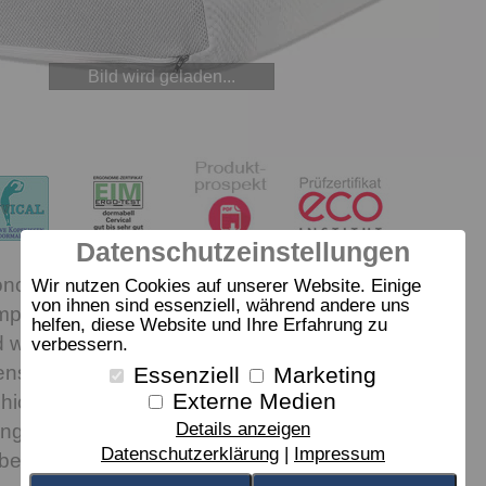
Bild wird geladen...
Datenschutzeinstellungen
onomisches Spitzen-Kissen: Die innovative, visco-
Wir nutzen Cookies auf unserer Website. Einige
von ihnen sind essenziell, während andere uns
latte stabilisiert den Nacken, verteilt den Druck
helfen, diese Website und Ihre Erfahrung zu
 wirkt dabei angenehm klimatisierend. Ideal für
verbessern.
nschläfer mit mittelfesten Matratzen. Dank der
Essenziell
Marketing
Externe Medien
icht aus Talalay-Latex fühlt sich das Kissen trotz
Details anzeigen
 angenehm soft an. Weiteres Highlight: Auch der
Datenschutzerklärung
Impressum
ll Cervical NB 4-V fördert durch sein großes