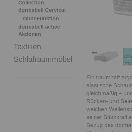
Collection
dormabell Cervical
OhneFunktion
dormabell active
Aktionen
Textilien
Schlafraummöbel
Ein traumhaft erg
elastische Schaump
gleichmäßig – und
Rücken- und Seite
weichen Wellensch
seiner Stützkraft
Bezug des dormabe