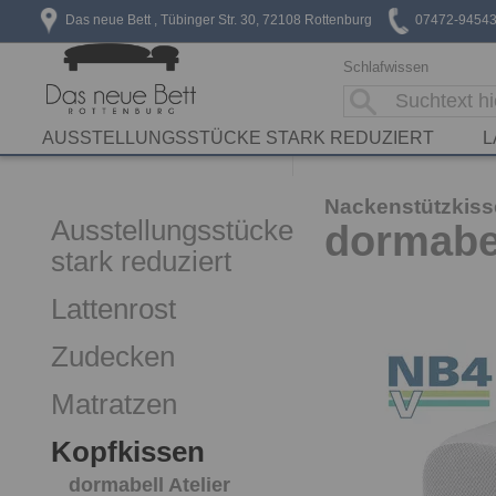
Das neue Bett , Tübinger Str. 30, 72108 Rottenburg
07472-9454
Schlafwissen
AUSSTELLUNGSSTÜCKE STARK REDUZIERT
L
Nackenstützkis
Ausstellungsstücke
dormabel
stark reduziert
Lattenrost
Zudecken
Matratzen
Kopfkissen
dormabell Atelier