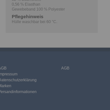
0,56 % Elasthan
Gewebeband 100 % Polyester
Pflegehinweis
Hülle waschbar bei 60 °C.
AGB
AGB
Impressum
Datenschutzerklärung
Marken
Versandinformationen