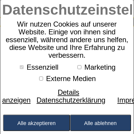
Datenschutzeinste
0
SUCHE
Wir nutzen Cookies auf unserer
Website. Einige von ihnen sind
essenziell, während andere uns helfen,
Nackenstützkissen
diese Website und Ihre Erfahrung zu
dormabell Cervical NB 2
verbessern.
Essenziell
Marketing
Externe Medien
Details
anzeigen
Datenschutzerklärung
Impr
Bild wird
geladen...
Alle akzeptieren
Alle ablehnen