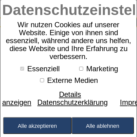
Datenschutzeinste
0
SUCHE
Wir nutzen Cookies auf unserer
Website. Einige von ihnen sind
essenziell, während andere uns helfen,
Kissen
diese Website und Ihre Erfahrung zu
dormabell active air - Daune
verbessern.
Essenziell
Marketing
Externe Medien
Details
anzeigen
Datenschutzerklärung
Impr
Bild wird
geladen...
Alle akzeptieren
Alle ablehnen